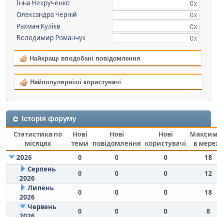
Інна Некрученко
0х
Олександра Черній
0х
Рахман Кулієв
0х
Володимир Романчук
0х
Найкращі вподобані повідомлення
Найпопулярніші користувачі
Історія форуму
Статистика по
Нові
Нові
Нові
Макси
місяцях
теми
повідомлення
користувачі
в мере
2026
0
0
0
18
Серпень
0
0
0
12
2026
Липень
0
0
0
18
2026
Червень
0
0
0
8
2026