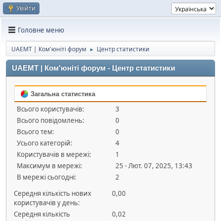
Увійти
Головне меню
UAEMT | Ком'юніті форум
Центр статистики
►
UAEMT | Ком'юніті форум - Центр статистики
Загальна статистика
Всього користувачів:
3
Всього повідомлень:
0
Всього тем:
0
Усього категорій:
4
Користувачів в мережі:
1
Максимум в мережі:
25 - Лют. 07, 2025, 13:43
В мережі сьогодні:
2
Середня кількість нових
0,00
користувачів у день:
Середня кількість
0,02