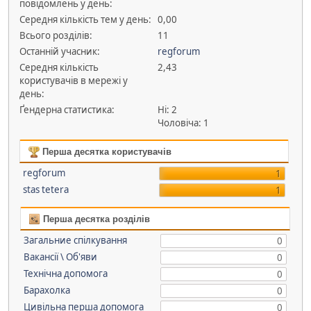
повідомлень у день:
Середня кількість тем у день:
0,00
Всього розділів:
11
Останній учасник:
regforum
Середня кількість
2,43
користувачів в мережі у
день:
Ґендерна статистика:
Ні: 2
Чоловіча: 1
Перша десятка користувачів
regforum
1
stas tetera
1
Перша десятка розділів
Загальние спілкування
0
Вакансії \ Об'яви
0
Технічна допомога
0
Барахолка
0
Цивільна перша допомога
0