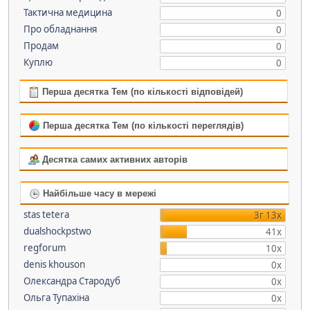
Тактична медицина
0
Про обладнання
0
Продам
0
Куплю
0
Перша десятка Тем (по кількості відповідей)
Перша десятка Тем (по кількості переглядів)
Десятка самих активних авторів
Найбільше часу в мережі
stas tetera
3г 13х
dualshockpstwo
41х
regforum
10х
denis khouson
0х
Олександра Стародуб
0х
Ольга Тупахіна
0х